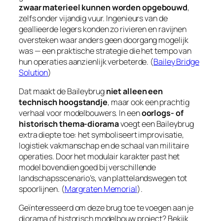
zwaar materieel kunnen worden opgebouwd
,
zelfs onder vijandig vuur. Ingenieurs van de
geallieerde legers konden zo rivieren en ravijnen
oversteken waar anders geen doorgang mogelijk
was — een praktische strategie die het tempo van
hun operaties aanzienlijk verbeterde. (
Bailey Bridge
Solution
)
Dat maakt de Baileybrug
niet alleen een
technisch hoogstandje
, maar ook een prachtig
verhaal voor modelbouwers. In een
oorlogs- of
historisch thema-diorama
voegt een Baileybrug
extra diepte toe: het symboliseert improvisatie,
logistiek vakmanschap en de schaal van militaire
operaties. Door het modulair karakter past het
model bovendien goed bij verschillende
landschapsscenario’s, van plattelandswegen tot
spoorlijnen. (
Margraten Memorial
).
Geïnteresseerd om deze brug toe te voegen aan je
diorama of historisch modelbouw project? Bekijk