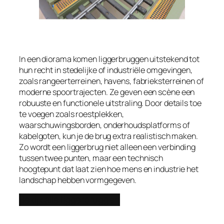
In een diorama komen liggerbruggen uitstekend tot
hun recht in stedelijke of industriële omgevingen,
zoals rangeerterreinen, havens, fabrieksterreinen of
moderne spoortrajecten. Ze geven een scène een
robuuste en functionele uitstraling. Door details toe
te voegen zoals roestplekken,
waarschuwingsborden, onderhoudsplatforms of
kabelgoten, kun je de brug extra realistisch maken.
Zo wordt een liggerbrug niet alleen een verbinding
tussen twee punten, maar een technisch
hoogtepunt dat laat zien hoe mens en industrie het
landschap hebben vormgegeven.
Bekijk alle liggerbruggen