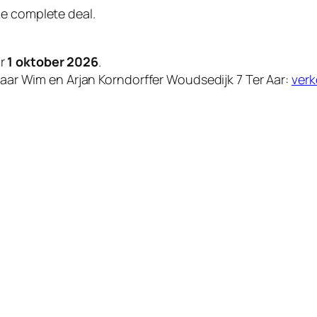
e complete deal.
or
1 oktober 2026
.
 naar Wim en Arjan Korndorffer Woudsedijk 7 Ter Aar:
ver