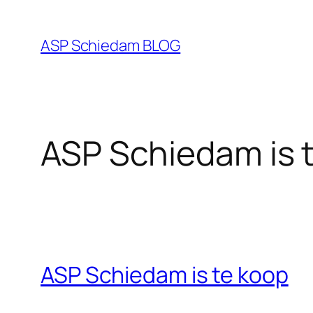
Ga
naar
ASP Schiedam BLOG
de
inhoud
ASP Schiedam is 
ASP Schiedam is te koop