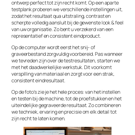
ontwerp perfect tot zijn recht komt. Op een aparte
testplank proberen we verschillende instellingen uit,
zodat het resultaat qua uitstraling, contrast en
scherpte volledig aansluit bij de gewenste look & feel
van uw organisatie. Zo bent u verzekerd van een
representatief en consistent eindproduct.
Op de computer wordt eerst het snij- of
graveerbestand zorgvuldig voorbereid. Pas wanneer
we tevreden zijn over de testresultaten, starten we
met het daadwerkelijke werkstuk. Dit voorkomt
verspilling van materiaal en zorgt voor een strak,
consistent eindresultaat.
Op de foto’s zie je het hele proces: van het instellen
en testen bij de machine, tot de proefstukken en het
uiteindelijke gegraveerde resultaat. Zo combineren
we techniek, ervaring en precisie om elk detail tot
zijn recht te laten komen.