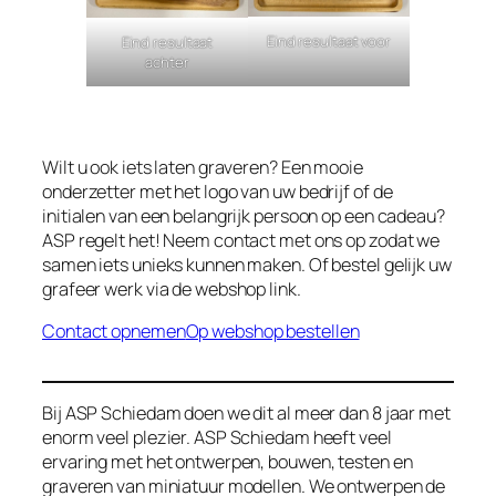
Eind resultaat voor
Eind resultaat
achter
Wilt u ook iets laten graveren? Een mooie
onderzetter met het logo van uw bedrijf of de
initialen van een belangrijk persoon op een cadeau?
ASP regelt het! Neem contact met ons op zodat we
samen iets unieks kunnen maken. Of bestel gelijk uw
grafeer werk via de webshop link.
Contact opnemen
Op webshop bestellen
Bij ASP Schiedam doen we dit al meer dan 8 jaar met
enorm veel plezier. ASP Schiedam heeft veel
ervaring met het ontwerpen, bouwen, testen en
graveren van miniatuur modellen. We ontwerpen de