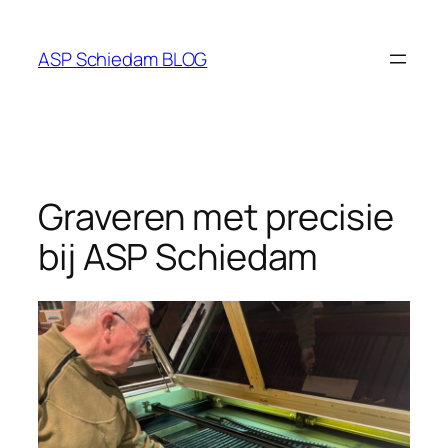
Ga
naar
ASP Schiedam BLOG
de
inhoud
Graveren met precisie
bij ASP Schiedam